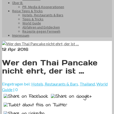
Über B.
PR, Media & Kooperationen
Reise Tipps & Tricks
Hotels, Restaurants & Bars
Tipps & Tricks
World Guide
Abfahren und Entdecken
Rezepte gegen Fernweh
Impressum
12
Apr 2016
Wer den Thai Pancake
nicht ehrt, der ist …
Eingetragen bei:
Hotels, Restaurants & Bars
,
Thailand
,
World
Guide
|
0