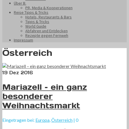
Über B.
PR, Media & Kooperationen
Reise Tipps & Tricks
Hotels, Restaurants & Bars
Tipps & Tricks
World Guide
Abfahren und Entdecken
Rezepte gegen Fernweh
Impressum
Österreich
19
Dez 2016
Mariazell – ein ganz
besonderer
Weihnachtsmarkt
Eingetragen bei:
Europa
,
Österreich
|
0