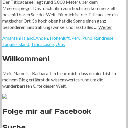
Der Titicacasee liegt rund 3.800 Meter über dem
Meeresspiegel. Das macht ihm zum höchsten kommerziell
beschiffbaren See der Welt. Für mich ist der Titicacasee ein
magischer Ort. So hoch oben hat die Sonne einen ganz
besonderen Einstrahlungswinkel und lässt alles …
Weiter
Amantani Island
,
Anden
,
Höhenluft
,
Peru
,
Puno
,
Rundreise
,
Taquile Island
,
Titicacasee
,
Urus
Willkommen!
Mein Name ist Barbara. Ich freue mich, dass du hier bist. In
meinem Blog erfährst du wissenswertes rund um die
wunderbarsten Orte dieser Welt.
Folge mir auf Facebook
Suche